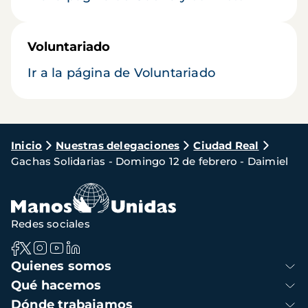
Voluntariado
Ir a la página de Voluntariado
Ruta
Inicio
Nuestras delegaciones
Ciudad Real
Gachas Solidarias - Domingo 12 de febrero - Daimiel
de
navegación
Redes sociales
Navegación
Quienes somos
principal
Qué hacemos
Dónde trabajamos