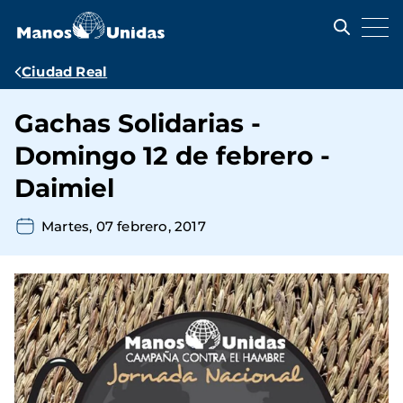
Pasar
al
contenido
principal
Ruta
Ciudad Real
de
Gachas Solidarias -
navegación
Domingo 12 de febrero -
Daimiel
Martes, 07 febrero, 2017