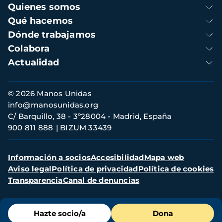
Navegación
Quienes somos
principal
Qué hacemos
Dónde trabajamos
Colabora
Actualidad
Información
© 2026 Manos Unidas
de
info@manosunidas.org
contacto
C/ Barquillo, 38 - 3º28004 - Madrid, España
900 811 888
BIZUM 33439
Menú
Información a socios
Accesibilidad
Mapa web
secundario
Aviso legal
Política de privacidad
Política de cookies
Transparencia
Canal de denuncias
Menú
Hazte socio/a
Dona
de