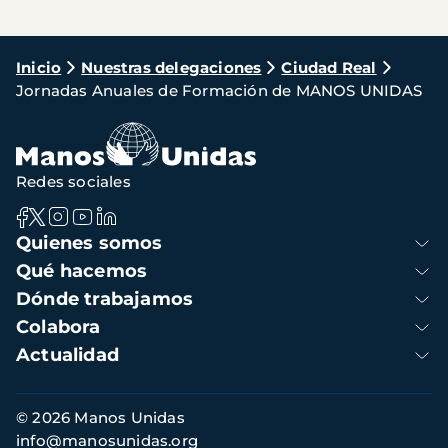
Ruta
Inicio
Nuestras delegaciones
Ciudad Real
Jornadas Anuales de Formación de MANOS UNIDAS
de
navegación
Redes sociales
Navegación
Quienes somos
principal
Qué hacemos
Dónde trabajamos
Colabora
Actualidad
Información
© 2026 Manos Unidas
de
info@manosunidas.org