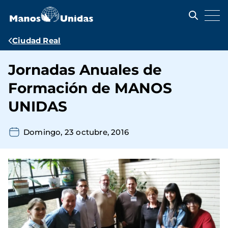
Pasar
al
contenido
principal
Ruta
Ciudad Real
de
Jornadas Anuales de
navegación
Formación de MANOS
UNIDAS
Domingo, 23 octubre, 2016