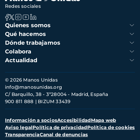
Redes sociales
Navegación
Quienes somos
principal
Qué hacemos
Dónde trabajamos
Colabora
Actualidad
Información
© 2026 Manos Unidas
de
info@manosunidas.org
contacto
C/ Barquillo, 38 - 3º28004 - Madrid, España
900 811 888
BIZUM 33439
Menú
Información a socios
Accesibilidad
Mapa web
secundario
Aviso legal
Política de privacidad
Política de cookies
Transparencia
Canal de denuncias