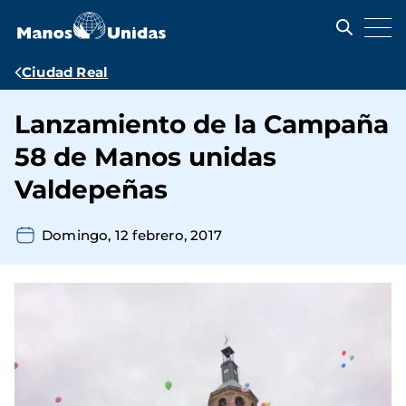
Pasar
al
contenido
principal
Ruta
Ciudad Real
de
Lanzamiento de la Campaña
navegación
58 de Manos unidas
Valdepeñas
Domingo, 12 febrero, 2017