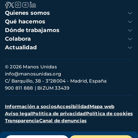
Navegación
Quienes somos
principal
Qué hacemos
Dónde trabajamos
Colabora
Actualidad
Información
© 2026 Manos Unidas
de
info@manosunidas.org
contacto
C/ Barquillo, 38 - 3º28004 - Madrid, España
900 811 888
BIZUM 33439
Menú
Información a socios
Accesibilidad
Mapa web
secundario
Aviso legal
Política de privacidad
Política de cookies
Transparencia
Canal de denuncias