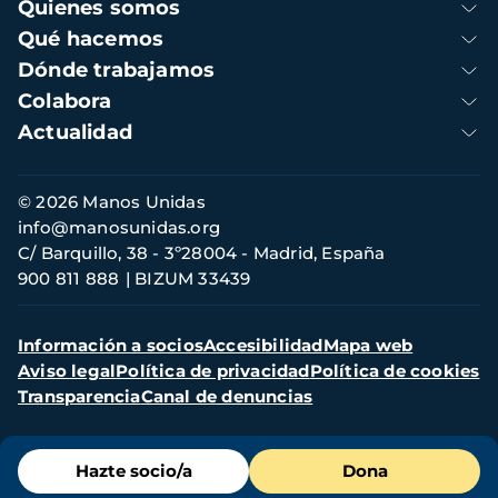
Navegación
Quienes somos
principal
Qué hacemos
Dónde trabajamos
Colabora
Actualidad
Información
© 2026 Manos Unidas
de
info@manosunidas.org
contacto
C/ Barquillo, 38 - 3º28004 - Madrid, España
900 811 888
BIZUM 33439
Menú
Información a socios
Accesibilidad
Mapa web
secundario
Aviso legal
Política de privacidad
Política de cookies
Transparencia
Canal de denuncias
Menú
Hazte socio/a
Dona
de