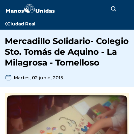
Pasar
al
contenido
principal
Ruta
Ciudad Real
de
Mercadillo Solidario- Colegio
navegación
Sto. Tomás de Aquino - La
Milagrosa - Tomelloso
Martes, 02 junio, 2015