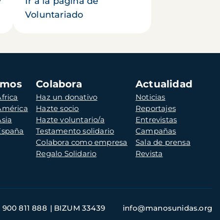
y
Ir a la página de
Voluntariado
amos
Colabora
Actualidad
frica
Haz un donativo
Noticias
 América
Hazte socio
Reportajes
Asia
Hazte voluntario/a
Entrevistas
 España
Testamento solidario
Campañas
Colabora como empresa
Sala de prensa
Regalo Solidario
Revista
900 811 888
BIZUM 33439
info@manosunidas.org