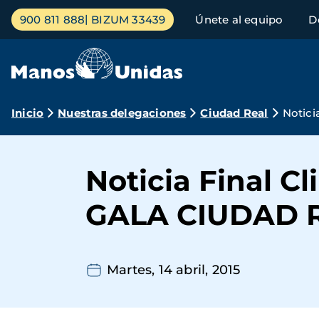
Pasar
Menú
900 811 888
BIZUM 33439
Únete al equipo
D
al
principal
contenido
principal
Ruta
Inicio
Nuestras delegaciones
Ciudad Real
Notici
de
navegación
Noticia Final C
GALA CIUDAD 
Martes, 14 abril, 2015