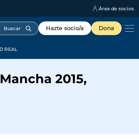
Área de socios
M
d
c
Menú
Hazte socio/a
Dona
d
de
us
destacados
cabecera
AD REAL
a Mancha 2015,