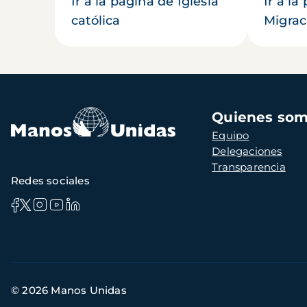
Ir a la página de Iglesia
Ir a la
católica
Migrac
Navegación
Quienes so
principal
Equipo
Delegaciones
Transparencia
Redes sociales
Información
© 2026 Manos Unidas
de
contacto