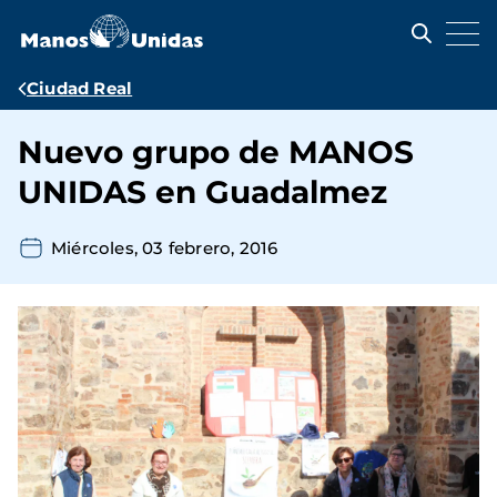
Pasar
al
contenido
principal
Ruta
Ciudad Real
de
Nuevo grupo de MANOS
navegación
UNIDAS en Guadalmez
Miércoles, 03 febrero, 2016