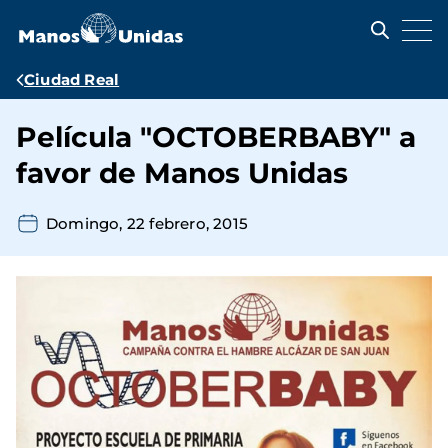
Pasar
al
contenido
principal
Ruta
Ciudad Real
de
Película "OCTOBERBABY" a
navegación
favor de Manos Unidas
Domingo, 22 febrero, 2015