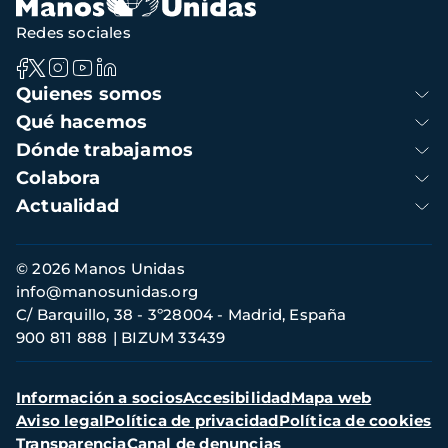
Redes sociales
Navegación
Quienes somos
principal
Qué hacemos
Dónde trabajamos
Colabora
Actualidad
Información
© 2026 Manos Unidas
de
info@manosunidas.org
contacto
C/ Barquillo, 38 - 3º28004 - Madrid, España
900 811 888
BIZUM 33439
Menú
Información a socios
Accesibilidad
Mapa web
secundario
Aviso legal
Política de privacidad
Política de cookies
Transparencia
Canal de denuncias