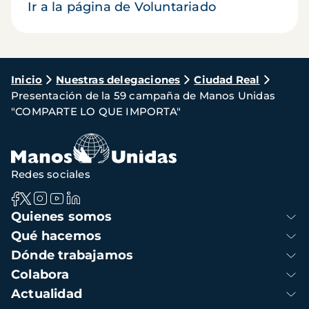
Ir a la página de Voluntariado
Ruta
Inicio
Nuestras delegaciones
Ciudad Real
Presentación de la 59 campaña de Manos Unidas
de
"COMPARTE LO QUE IMPORTA"
navegación
Redes sociales
Navegación
Quienes somos
principal
Qué hacemos
Dónde trabajamos
Colabora
Actualidad