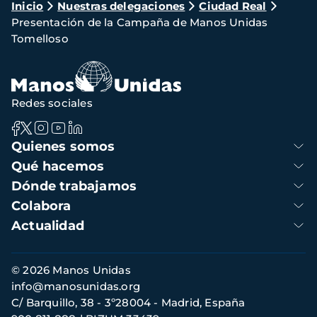
Ruta
Inicio
Nuestras delegaciones
Ciudad Real
Presentación de la Campaña de Manos Unidas
de
Tomelloso
navegación
Redes sociales
Navegación
Quienes somos
principal
Qué hacemos
Dónde trabajamos
Colabora
Actualidad
Información
© 2026 Manos Unidas
de
info@manosunidas.org
contacto
C/ Barquillo, 38 - 3º28004 - Madrid, España