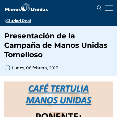
Pasar
al
contenido
principal
Ruta
Ciudad Real
de
Presentación de la
navegación
Campaña de Manos Unidas
Tomelloso
Lunes, 06 febrero, 2017