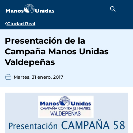
Pasar
al
contenido
principal
Ruta
Ciudad Real
de
Presentación de la
navegación
Campaña Manos Unidas
Valdepeñas
Martes, 31 enero, 2017