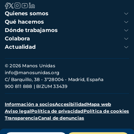
Navegación
Quienes somos
principal
Qué hacemos
Dónde trabajamos
Colabora
Actualidad
Información
© 2026 Manos Unidas
de
info@manosunidas.org
contacto
C/ Barquillo, 38 - 3º28004 - Madrid, España
900 811 888
BIZUM 33439
Menú
Información a socios
Accesibilidad
Mapa web
secundario
Aviso legal
Política de privacidad
Política de cookies
Transparencia
Canal de denuncias