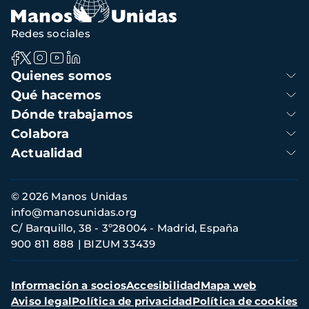
Redes sociales
Navegación
Quienes somos
principal
Qué hacemos
Dónde trabajamos
Colabora
Actualidad
Información
© 2026 Manos Unidas
de
info@manosunidas.org
contacto
C/ Barquillo, 38 - 3º28004 - Madrid, España
900 811 888
BIZUM 33439
Menú
Información a socios
Accesibilidad
Mapa web
secundario
Aviso legal
Política de privacidad
Política de cookies