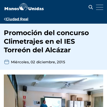
Pasar
al
contenido
principal
Ruta
Ciudad Real
de
Promoción del concurso
navegación
Climetrajes en el IES
Torreón del Alcázar
Miércoles, 02 diciembre, 2015