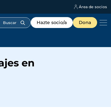
Área de socios
M
d
c
Menú
Hazte socio/a
Dona
d
de
us
destacados
cabecera
ajes en