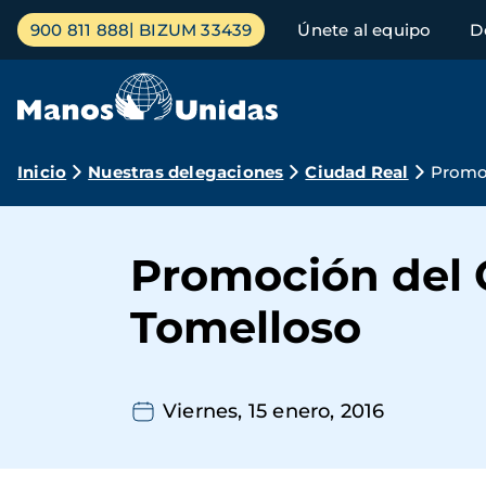
Pasar
Menú
900 811 888
BIZUM 33439
Únete al equipo
D
al
principal
contenido
principal
Ruta
Inicio
Nuestras delegaciones
Ciudad Real
Promoc
de
navegación
Promoción del 
Tomelloso
Viernes, 15 enero, 2016