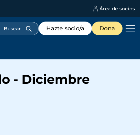
Área de socios
M
d
c
Menú
Hazte socio/a
Dona
d
de
us
destacados
cabecera
o - Diciembre