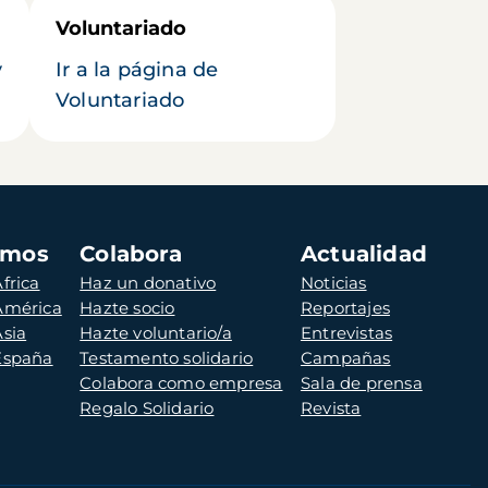
Voluntariado
y
Ir a la página de
Voluntariado
amos
Colabora
Actualidad
frica
Haz un donativo
Noticias
 América
Hazte socio
Reportajes
Asia
Hazte voluntario/a
Entrevistas
 España
Testamento solidario
Campañas
Colabora como empresa
Sala de prensa
Regalo Solidario
Revista