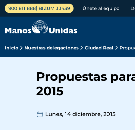
Pasar
Menú
900 811 888
BIZUM 33439
Únete al equipo
D
al
principal
contenido
principal
Ruta
Inicio
Nuestras delegaciones
Ciudad Real
Propue
de
navegación
Propuestas par
2015
Lunes, 14 diciembre, 2015