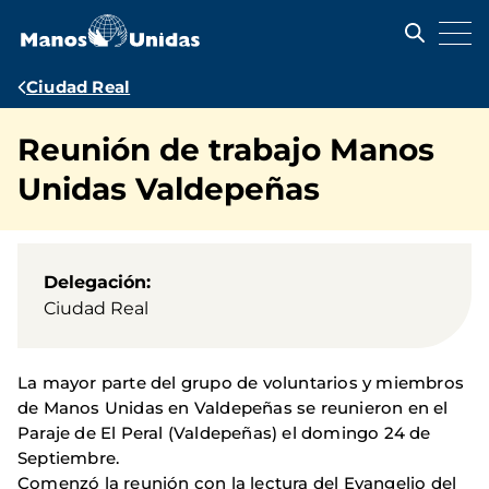
Pasar
al
contenido
principal
Ruta
Ciudad Real
de
Reunión de trabajo Manos
navegación
Unidas Valdepeñas
Delegación
Ciudad Real
La mayor parte del grupo de voluntarios y miembros
de Manos Unidas en Valdepeñas se reunieron en el
Paraje de El Peral (Valdepeñas) el doming
o 24 de
Septiembre.
Comenzó la reunión con la lectura del Evangelio del