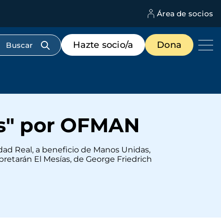
Área de socios
M
d
c
Menú
Hazte socio/a
Dona
d
de
us
destacados
cabecera
as" por OFMAN
iudad Real, a beneficio de Manos Unidas,
pretarán El Mesías, de George Friedrich