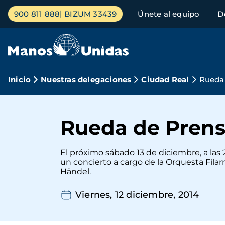
Pasar
Menú
900 811 888
BIZUM 33439
Únete al equipo
D
al
principal
contenido
principal
Ruta
Inicio
Nuestras delegaciones
Ciudad Real
Rueda 
de
navegación
Rueda de Prens
El próximo sábado 13 de diciembre, a las 2
un concierto a cargo de la Orquesta Filar
Händel.
Viernes, 12 diciembre, 2014