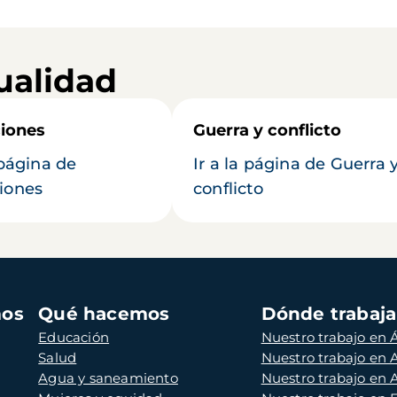
ualidad
iones
Guerra y conflicto
 página de
Ir a la página de Guerra 
iones
conflicto
mos
Qué hacemos
Dónde trabaj
Educación
Nuestro trabajo en Á
Salud
Nuestro trabajo en
Agua y saneamiento
Nuestro trabajo en 