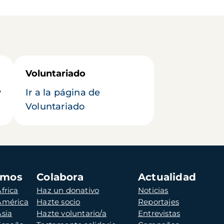
Voluntariado
y
Ir a la página de
Voluntariado
amos
Colabora
Actualidad
frica
Haz un donativo
Noticias
 América
Hazte socio
Reportajes
Asia
Hazte voluntario/a
Entrevistas