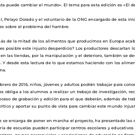
sta puede cambiar el mundo». El tema para esta edición es «El d
, Pelayo Dorado y el voluntario de la ONG encargado de esta ini
nes sobre el problema del hambre.
ás de la mitad de los alimentos que producimos en Europa acaba
 posible este injusto desperdicio? Los productores descartan l
; en las tiendas, por la manipulación y el deterioro, también se 
»
. Y desde esta lectura de lo que estamos haciendo con los alime
ema.
brero de 2016, niños, jóvenes y adultos podrán trabajar para cono
s obliga a los alumnos a realizar un trabajo de investigación, re
proceso de grabación y edición para el que deberán, además de tra
 crítico y aportar su punto de vista para cambiar este mundo injust
se encarga de poner en marcha el proyecto, ha presentado las d
oría de escuelas pueden participar centros escolares y educativos 