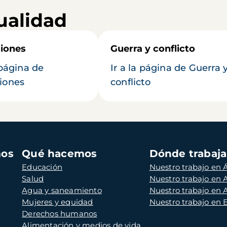
ualidad
iones
Guerra y conflicto
 página de
Ir a la página de Guerra 
iones
conflicto
mos
Qué hacemos
Dónde trabaj
Educación
Nuestro trabajo en Á
Salud
Nuestro trabajo en
Agua y saneamiento
Nuestro trabajo en 
Mujeres y equidad
Nuestro trabajo en
Derechos humanos
Alimentación y medios de vida