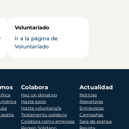
Voluntariado
y
Ir a la página de
Voluntariado
amos
Colabora
Actualidad
frica
Haz un donativo
Noticias
 América
Hazte socio
Reportajes
Asia
Hazte voluntario/a
Entrevistas
 España
Testamento solidario
Campañas
Colabora como empresa
Sala de prensa
Regalo Solidario
Revista