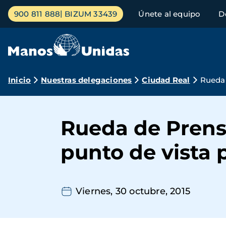
Pasar
Menú
900 811 888
BIZUM 33439
Únete al equipo
D
al
principal
contenido
principal
Ruta
Inicio
Nuestras delegaciones
Ciudad Real
Rueda 
de
navegación
Rueda de Prens
punto de vista
Viernes, 30 octubre, 2015