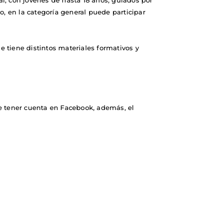
l, con jóvenes de hasta 18 años, guiados por
o, en la categoría general puede participar
 tiene distintos materiales formativos y
ue tener cuenta en Facebook, además, el