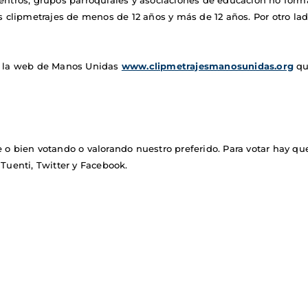
entros, grupos parroquiales y asociaciones de educación no forma
s clipmetrajes de menos de 12 años y más de 12 años. Por otro lad
en la web de Manos Unidas
www.clipmetrajesmanosunidas.org
que
 o bien votando o valorando nuestro preferido. Para votar hay q
 Tuenti, Twitter y Facebook.