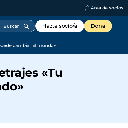
Área de socios
M
d
c
Menú
Hazte socio/a
Dona
d
de
us
destacados
cabecera
 puede cambiar el mundo»
trajes «Tu
ndo»