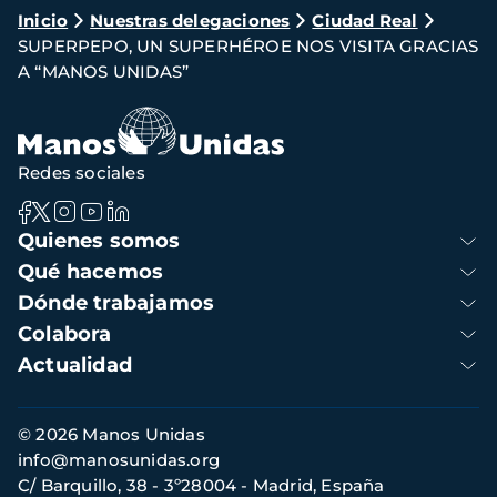
Ruta
Inicio
Nuestras delegaciones
Ciudad Real
SUPERPEPO, UN SUPERHÉROE NOS VISITA GRACIAS
de
A “MANOS UNIDAS”
navegación
Redes sociales
Navegación
Quienes somos
principal
Qué hacemos
Dónde trabajamos
Colabora
Actualidad
Información
© 2026 Manos Unidas
de
info@manosunidas.org
contacto
C/ Barquillo, 38 - 3º28004 - Madrid, España