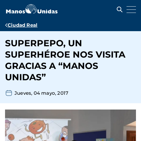
Pasar
al
contenido
principal
Ruta
Ciudad Real
de
SUPERPEPO, UN
navegación
SUPERHÉROE NOS VISITA
GRACIAS A “MANOS
UNIDAS”
Jueves, 04 mayo, 2017