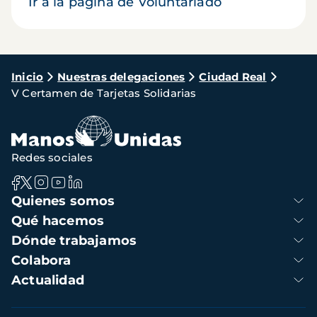
Ir a la página de Voluntariado
Ruta
Inicio
Nuestras delegaciones
Ciudad Real
V Certamen de Tarjetas Solidarias
de
navegación
Redes sociales
Navegación
Quienes somos
principal
Qué hacemos
Dónde trabajamos
Colabora
Actualidad