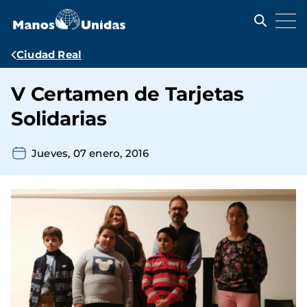
Pasar
al
contenido
principal
Ruta
Ciudad Real
de
V Certamen de Tarjetas
navegación
Solidarias
Jueves, 07 enero, 2016