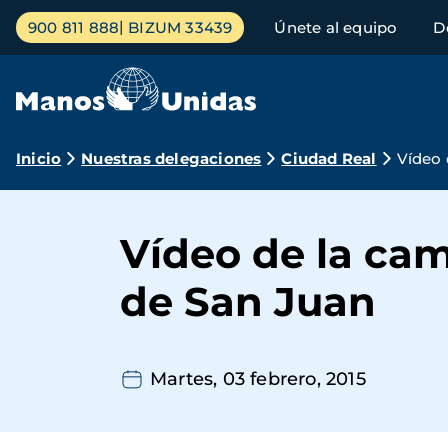
Pasar
Menú
900 811 888
BIZUM 33439
Únete al equipo
D
al
principal
contenido
principal
Ruta
Inicio
Nuestras delegaciones
Ciudad Real
Vídeo 
de
navegación
Vídeo de la ca
de San Juan
Martes, 03 febrero, 2015