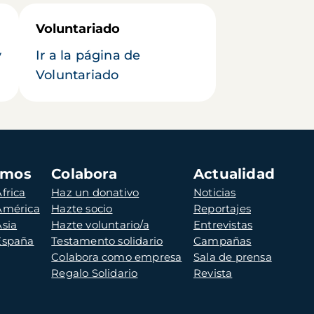
Voluntariado
y
Ir a la página de
Voluntariado
amos
Colabora
Actualidad
frica
Haz un donativo
Noticias
 América
Hazte socio
Reportajes
Asia
Hazte voluntario/a
Entrevistas
 España
Testamento solidario
Campañas
Colabora como empresa
Sala de prensa
Regalo Solidario
Revista