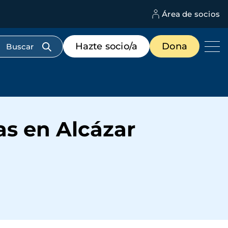
Área de socios
M
d
c
Menú
Hazte socio/a
Dona
d
de
us
destacados
cabecera
s en Alcázar