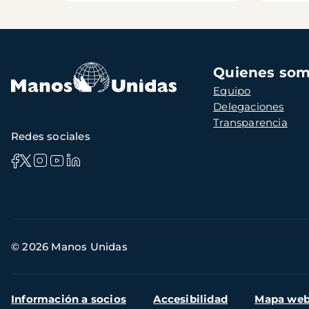
Navegación
Quienes so
principal
Equipo
Delegaciones
Transparencia
Redes sociales
Información
© 2026 Manos Unidas
de
contacto
Menú
Información a socios
Accesibilidad
Mapa we