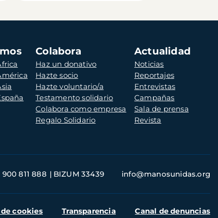
amos
Colabora
Actualidad
frica
Haz un donativo
Noticias
 América
Hazte socio
Reportajes
Asia
Hazte voluntario/a
Entrevistas
 España
Testamento solidario
Campañas
Colabora como empresa
Sala de prensa
Regalo Solidario
Revista
900 811 888
BIZUM 33439
info@manosunidas.org
 de cookies
Transparencia
Canal de denuncias