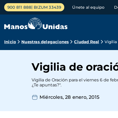
Pasar
Menú
900 811 888
BIZUM 33439
Únete al equipo
D
al
principal
contenido
principal
Ruta
Inicio
Nuestras delegaciones
Ciudad Real
Vigili
de
navegación
Vigilia de oraci
Vigilia de Oración para el viernes 6 de f
¿Te apuntas?".
Miércoles, 28 enero, 2015