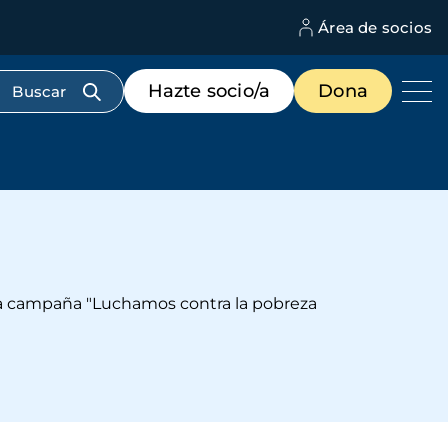
Área de socios
M
d
c
Menú
Hazte socio/a
Dona
d
de
us
destacados
cabecera
 esta campaña "Luchamos contra la pobreza