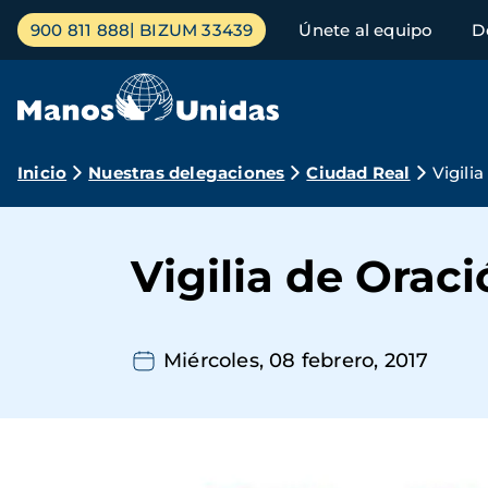
Pasar
Menú
900 811 888
BIZUM 33439
Únete al equipo
D
al
principal
contenido
principal
Ruta
Inicio
Nuestras delegaciones
Ciudad Real
Vigili
de
navegación
Vigilia de Oraci
Miércoles, 08 febrero, 2017