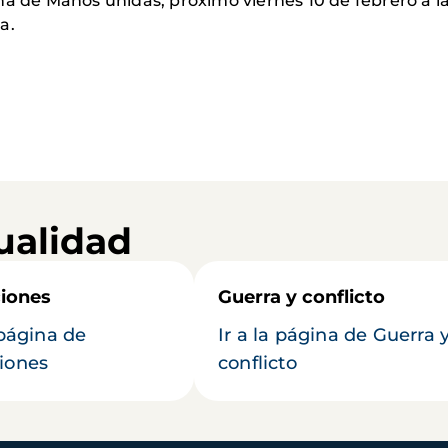
ña de Manos unidas, proximo viernes 10 de febrero a la
a.
ualidad
iones
Guerra y conflicto
 página de
Ir a la página de Guerra 
iones
conflicto