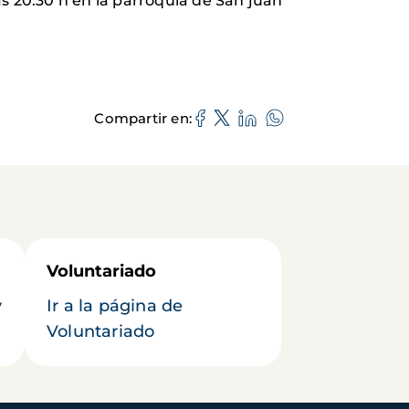
s 20:30 h en la parroquia de San juan
Compartir en
Voluntariado
y
Ir a la página de
Voluntariado