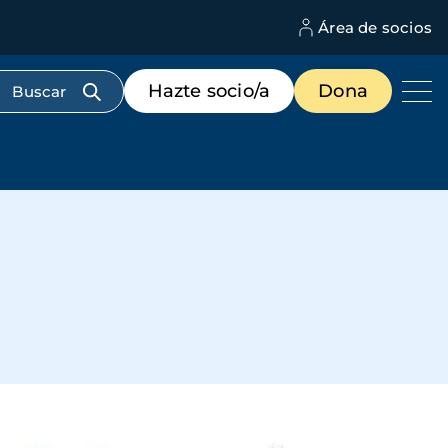
Área de socios
M
d
c
Menú
Hazte socio/a
Dona
d
de
us
destacados
cabecera