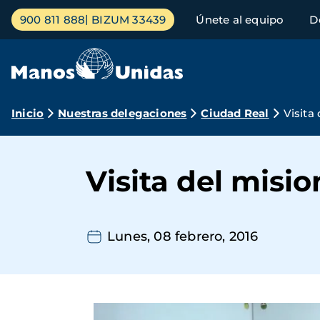
Pasar
Menú
900 811 888
BIZUM 33439
Únete al equipo
D
al
principal
contenido
principal
Ruta
Inicio
Nuestras delegaciones
Ciudad Real
Visita
de
navegación
Visita del misio
Lunes, 08 febrero, 2016