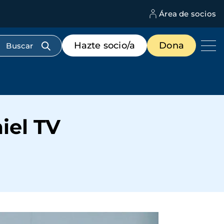
Área de socios
M
d
c
Menú
Hazte socio/a
Dona
d
de
us
destacados
cabecera
iel TV