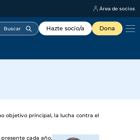
Área de socios
M
d
c
Menú
Hazte socio/a
Dona
d
de
us
destacados
cabecera
objetivo principal, la lucha contra el
s presente cada año,