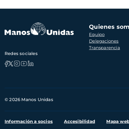
Navegación
Quienes so
principal
Equipo
Delegaciones
Transparencia
Redes sociales
Información
© 2026 Manos Unidas
de
contacto
Menú
Información a socios
Accesibilidad
Mapa we
secundario