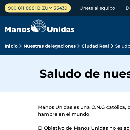
Pasar
Menú
900 811 888
BIZUM 33439
Únete al equipo
D
al
principal
contenido
principal
Ruta
Inicio
Nuestras delegaciones
Ciudad Real
Saludo
de
navegación
Saludo de nue
Manos Unidas es una O.N.G católica, q
hambre en el mundo.
El Objetivo de Manos Unidas no es sol