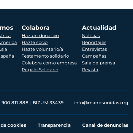
amos
Colabora
Actualidad
frica
Haz un donativo
Noticias
 América
Hazte socio
Reportajes
Asia
Hazte voluntario/a
Entrevistas
 España
Testamento solidario
Campañas
Colabora como empresa
Sala de prensa
Regalo Solidario
Revista
900 811 888
BIZUM 33439
info@manosunidas.org
 de cookies
Transparencia
Canal de denuncias