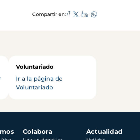
Compartir en
Voluntariado
y
Ir a la página de
Voluntariado
amos
Colabora
Actualidad
frica
Haz un donativo
Noticias