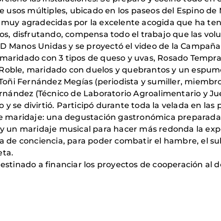
de usos múltiples, ubicado en los paseos del Espino de 
 muy agradecidas por la excelente acogida que ha tenido
gos, disfrutando, compensa todo el trabajo que las vol
D Manos Unidas y se proyectó el video de la Campaña; 
 maridado con 3 tipos de queso y uvas, Rosado Tempra
 Roble, maridado con duelos y quebrantos y un espumo
r: Toñi Fernández Megías (periodista y sumiller, miem
ández (Técnico de Laboratorio Agroalimentario y Juez 
y se divirtió. Participó durante toda la velada en las
 maridaje: una degustación gastronómica preparada p
un maridaje musical para hacer más redonda la exper
a de conciencia, para poder combatir el hambre, el subd
eta.
destinado a financiar los proyectos de cooperación al 