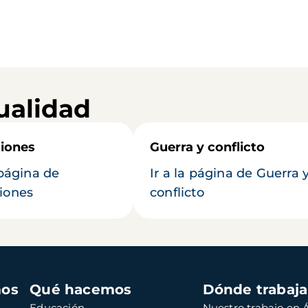
ualidad
iones
Guerra y conflicto
 página de
Ir a la página de Guerra 
iones
conflicto
mos
Qué hacemos
Dónde trabaj
Educación
Nuestro trabajo en Á