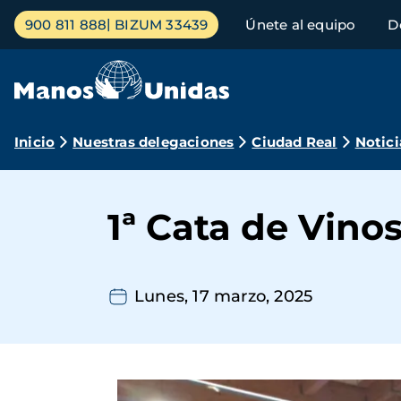
Pasar
Menú
900 811 888
BIZUM 33439
Únete al equipo
D
al
principal
contenido
principal
Ruta
Inicio
Nuestras delegaciones
Ciudad Real
Notici
de
navegación
1ª Cata de Vino
Lunes, 17 marzo, 2025