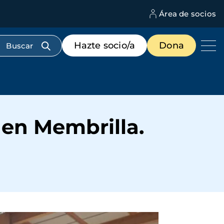
Área de socios
M
d
c
Menú
Hazte socio/a
Dona
d
de
us
destacados
cabecera
 en Membrilla.