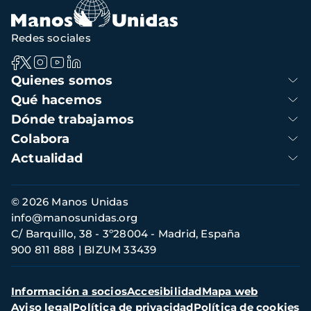
Redes sociales
Navegación
Quienes somos
principal
Qué hacemos
Dónde trabajamos
Colabora
Actualidad
Información
© 2026 Manos Unidas
de
info@manosunidas.org
contacto
C/ Barquillo, 38 - 3º28004 - Madrid, España
900 811 888
BIZUM 33439
Menú
Información a socios
Accesibilidad
Mapa web
secundario
Aviso legal
Política de privacidad
Política de cookies