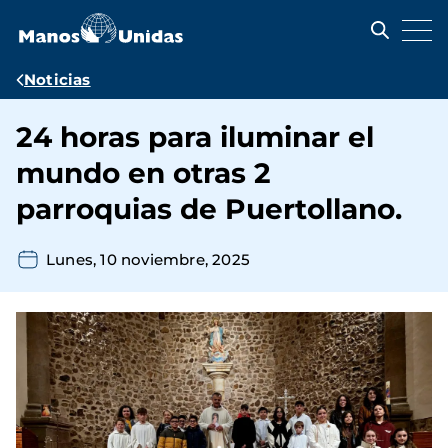
Pasar
al
contenido
principal
Ruta
Noticias
de
24 horas para iluminar el
navegación
mundo en otras 2
parroquias de Puertollano.
Lunes, 10 noviembre, 2025