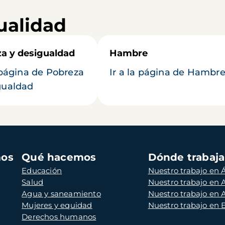
ualidad
a y desigualdad
Hambre
a página de Pobreza
Ir a la página de Hambr
gualdad
mos
Qué hacemos
Dónde trabaj
Educación
Nuestro trabajo en Á
Salud
Nuestro trabajo en
Agua y saneamiento
Nuestro trabajo en 
Mujeres y equidad
Nuestro trabajo en
Derechos humanos