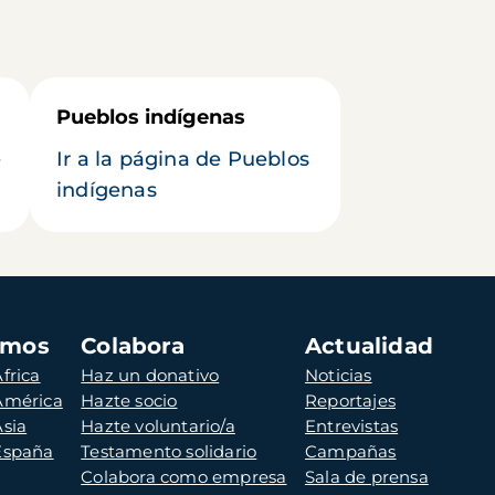
Pueblos indígenas
e
Ir a la página de Pueblos
indígenas
amos
Colabora
Actualidad
frica
Haz un donativo
Noticias
 América
Hazte socio
Reportajes
Asia
Hazte voluntario/a
Entrevistas
 España
Testamento solidario
Campañas
Colabora como empresa
Sala de prensa