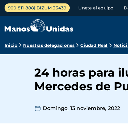
Pasar
Menú
900 811 888
BIZUM 33439
Únete al equipo
D
al
principal
contenido
principal
Ruta
Inicio
Nuestras delegaciones
Ciudad Real
Notici
de
navegación
24 horas para i
Mercedes de Pu
Domingo, 13 noviembre, 2022