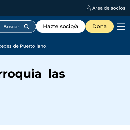
Área de socios
M
d
c
Menú
Hazte socio/a
Dona
d
de
us
destacados
cabecera
cedes de Puertollano,
rroquia las