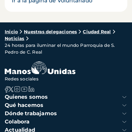
Ir a la página de Voluntariado
Ruta
Inicio
Nuestras delegaciones
Ciudad Real
Noticias
de
24 horas para iluminar el mundo Parroquia de S.
navegación
Pedro de C. Real
Redes sociales
Navegación
Quienes somos
principal
Qué hacemos
Dónde trabajamos
Colabora
Actualidad