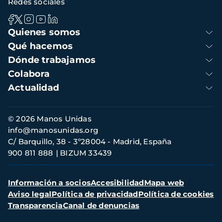
Redes sociales
Navegación
Quienes somos
principal
Qué hacemos
Dónde trabajamos
Colabora
Actualidad
Información
© 2026 Manos Unidas
de
info@manosunidas.org
contacto
C/ Barquillo, 38 - 3º28004 - Madrid, España
900 811 888
BIZUM 33439
Menú
Información a socios
Accesibilidad
Mapa web
secundario
Aviso legal
Política de privacidad
Política de cookies
Transparencia
Canal de denuncias