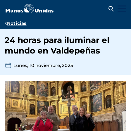
Pasar
al
contenido
principal
Ruta
Noticias
de
24 horas para iluminar el
navegación
mundo en Valdepeñas
Lunes, 10 noviembre, 2025