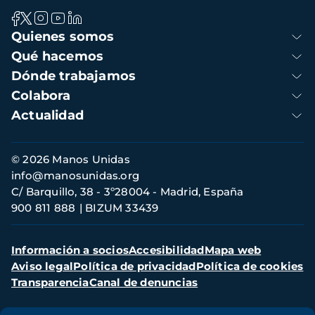
Navegación
Quienes somos
principal
Qué hacemos
Dónde trabajamos
Colabora
Actualidad
Información
© 2026 Manos Unidas
de
info@manosunidas.org
contacto
C/ Barquillo, 38 - 3º28004 - Madrid, España
900 811 888
BIZUM 33439
Menú
Información a socios
Accesibilidad
Mapa web
secundario
Aviso legal
Política de privacidad
Política de cookies
Transparencia
Canal de denuncias