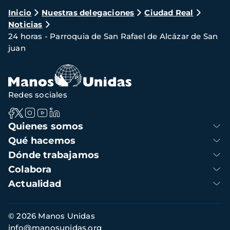
Ruta
Inicio
Nuestras delegaciones
Ciudad Real
Noticias
de
24 horas - Parroquia de San Rafael de Alcázar de San
navegación
juan
Redes sociales
Navegación
Quienes somos
principal
Qué hacemos
Dónde trabajamos
Colabora
Actualidad
Información
© 2026 Manos Unidas
de
info@manosunidas.org