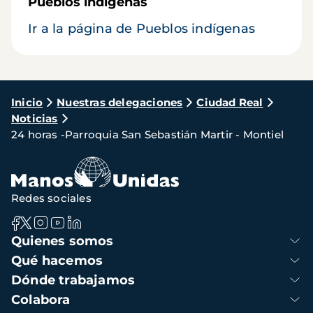
Pueblos indígenas
Ir a la página de Pueblos indígenas
Ruta
Inicio
Nuestras delegaciones
Ciudad Real
Noticias
de
24 horas -Parroquia San Sebastián Martir - Montiel
navegación
Redes sociales
Navegación
Quienes somos
principal
Qué hacemos
Dónde trabajamos
Colabora