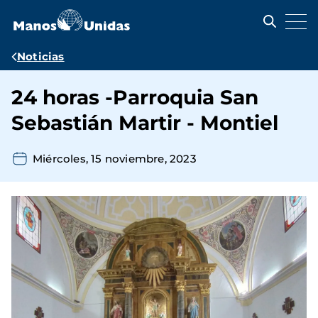
Pasar
al
contenido
principal
Ruta
Noticias
de
24 horas -Parroquia San
navegación
Sebastián Martir - Montiel
Miércoles, 15 noviembre, 2023