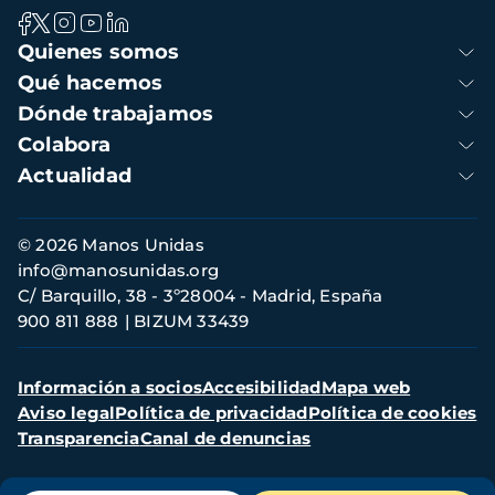
Navegación
Quienes somos
principal
Qué hacemos
Dónde trabajamos
Colabora
Actualidad
Información
© 2026 Manos Unidas
de
info@manosunidas.org
contacto
C/ Barquillo, 38 - 3º28004 - Madrid, España
900 811 888
BIZUM 33439
Menú
Información a socios
Accesibilidad
Mapa web
secundario
Aviso legal
Política de privacidad
Política de cookies
Transparencia
Canal de denuncias