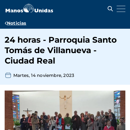
Pasar
al
contenido
principal
Ruta
Noticias
de
24 horas - Parroquia Santo
navegación
Tomás de Villanueva -
Ciudad Real
Martes, 14 noviembre, 2023