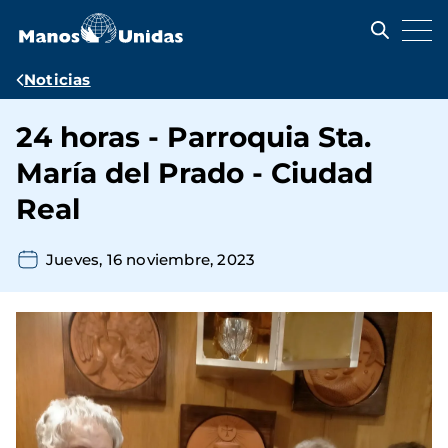
Pasar
al
contenido
principal
Ruta
Noticias
de
24 horas - Parroquia Sta.
navegación
María del Prado - Ciudad
Real
Jueves, 16 noviembre, 2023