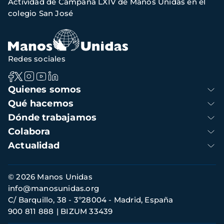
Actividad de Campaña LXIV de Manos Unidas en el
navegación
colegio San José
Redes sociales
Navegación
Quienes somos
principal
Qué hacemos
Dónde trabajamos
Colabora
Actualidad
Información
© 2026 Manos Unidas
de
info@manosunidas.org
contacto
C/ Barquillo, 38 - 3º28004 - Madrid, España
900 811 888
BIZUM 33439