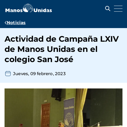
Pasar
al
contenido
principal
Ruta
Noticias
de
Actividad de Campaña LXIV
navegación
de Manos Unidas en el
colegio San José
Jueves, 09 febrero, 2023