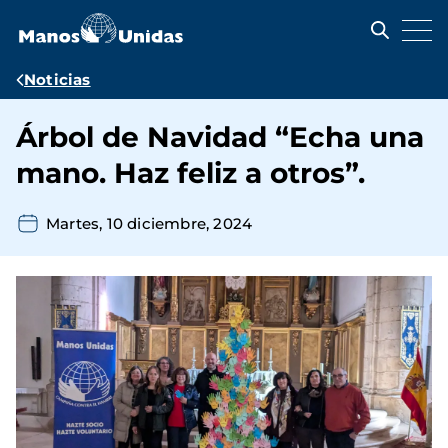
Pasar
al
contenido
principal
Ruta
Noticias
de
Árbol de Navidad “Echa una
navegación
mano. Haz feliz a otros”.
Martes, 10 diciembre, 2024