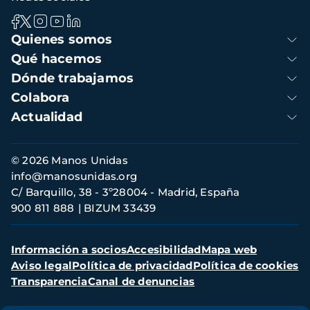
Navegación
Quienes somos
principal
Qué hacemos
Dónde trabajamos
Colabora
Actualidad
Información
© 2026 Manos Unidas
de
info@manosunidas.org
contacto
C/ Barquillo, 38 - 3º28004 - Madrid, España
900 811 888
BIZUM 33439
Menú
Información a socios
Accesibilidad
Mapa web
secundario
Aviso legal
Política de privacidad
Política de cookies
Transparencia
Canal de denuncias