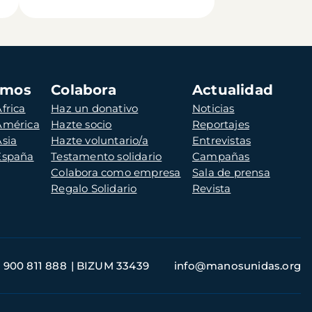
amos
Colabora
Actualidad
frica
Haz un donativo
Noticias
 América
Hazte socio
Reportajes
Asia
Hazte voluntario/a
Entrevistas
 España
Testamento solidario
Campañas
Colabora como empresa
Sala de prensa
Regalo Solidario
Revista
900 811 888
BIZUM 33439
info@manosunidas.org