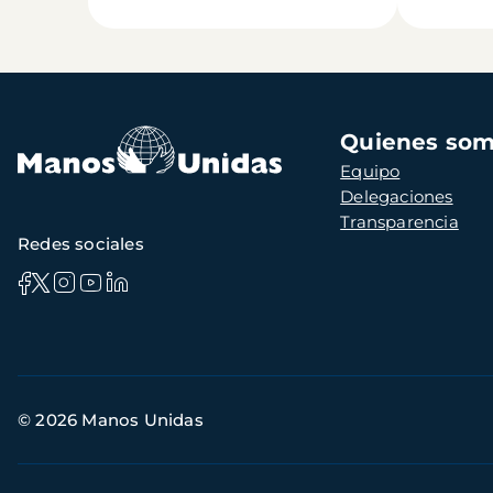
Navegación
Quienes so
principal
Equipo
Delegaciones
Transparencia
Redes sociales
Información
© 2026 Manos Unidas
de
contacto