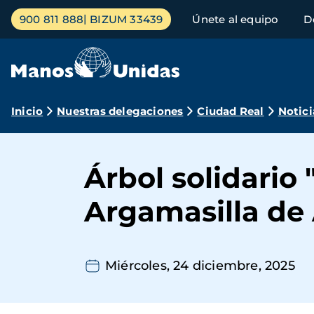
Pasar
Menú
900 811 888
BIZUM 33439
Únete al equipo
D
al
principal
contenido
principal
Ruta
Inicio
Nuestras delegaciones
Ciudad Real
Notici
de
navegación
Árbol solidario 
Argamasilla de 
Miércoles, 24 diciembre, 2025