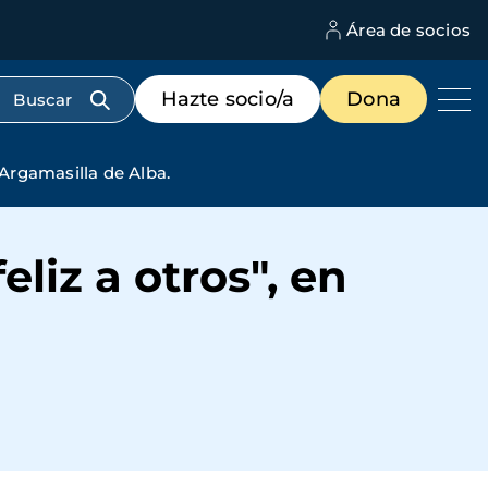
Área de socios
M
d
c
Menú
Hazte socio/a
Dona
d
de
us
destacados
cabecera
 Argamasilla de Alba.
liz a otros", en