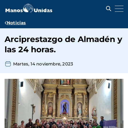
Pasar
al
contenido
principal
Ruta
Noticias
de
Arciprestazgo de Almadén y
navegación
las 24 horas.
Martes, 14 noviembre, 2023