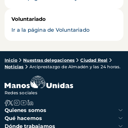
Voluntariado
Ir a la página de Voluntariado
Ruta
Inicio
Nuestras delegaciones
Ciudad Real
Noticias
Arciprestazgo de Almadén y las 24 horas.
de
navegación
Redes sociales
Navegación
Quienes somos
principal
Qué hacemos
Dónde trabajamos