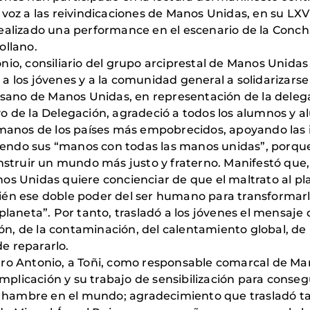
do voz a las reivindicaciones de Manos Unidas, en 
realizado una performance en el escenario de la Conch
ollano.
io, consiliario del grupo arciprestal de Manos Unidas 
a los jóvenes y a la comunidad general a solidarizars
cesano de Manos Unidas, en representación de la dele
 de la Delegación, agradeció a todos los alumnos y al
ermanos de los países más empobrecidos, apoyando las 
endo sus “manos con todas las manos unidas”, porqu
onstruir un mundo más justo y fraterno. Manifestó que
os Unidas quiere concienciar de que el maltrato al p
ién ese doble poder del ser humano para transformarl
planeta”. Por tanto, trasladó a los jóvenes el mensaje
, de la contaminación, del calentamiento global, de l
e repararlo.
ro Antonio, a Toñi, como responsable comarcal de Mano
 implicación y su trabajo de sensibilización para conse
 el hambre en el mundo; agradecimiento que trasladó 