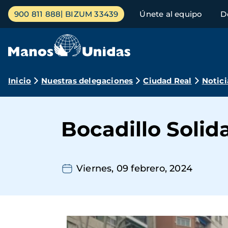
Pasar
Menú
900 811 888
BIZUM 33439
Únete al equipo
D
al
principal
contenido
principal
Ruta
Inicio
Nuestras delegaciones
Ciudad Real
Notici
de
navegación
Bocadillo Solid
Viernes, 09 febrero, 2024