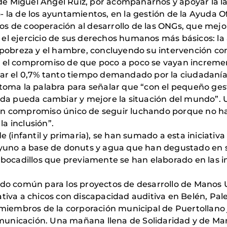
alde Miguel Ángel Ruiz, por acompañarnos y apoyar la l
 la de los ayuntamientos, en la gestión de la Ayuda Ofi
s de cooperación al desarrollo de las ONGs, que mejor
el ejercicio de sus derechos humanos más básicos: la 
a pobreza y el hambre, concluyendo su intervención co
o el compromiso de que poco a poco se vayan increme
zar el 0,7% tanto tiempo demandado por la ciudadanía y
 toma la palabra para señalar que “con el pequeño ges
vida pueda cambiar y mejore la situación del mundo”. U
un compromiso único de seguir luchando porque no ha
la inclusión”.
nfantil y primaria), se han sumado a esta iniciativa s
ayuno a base de donuts y agua que han degustado en su
 bocadillos que previamente se han elaborado en las in
ondo común para los proyectos de desarrollo de Manos
ativa a chicos con discapacidad auditiva en Belén, Pal
o miembros de la corporación municipal de Puertollano 
municación. Una mañana llena de Solidaridad y de M