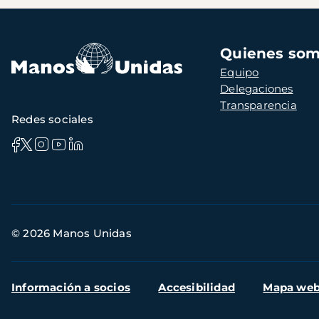
Navegación
Quienes so
principal
Equipo
Delegaciones
Transparencia
Redes sociales
Información
© 2026 Manos Unidas
de
contacto
Menú
Información a socios
Accesibilidad
Mapa we
secundario