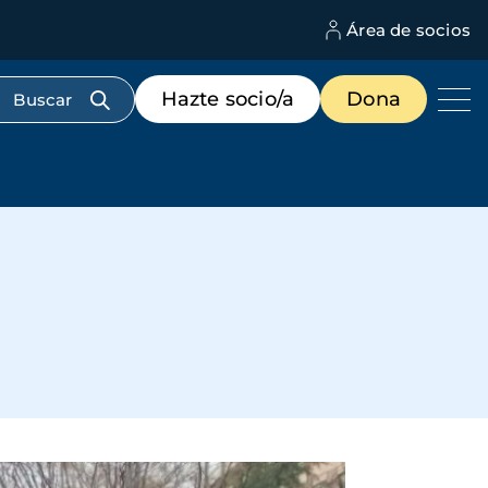
Área de socios
M
d
c
Menú
Hazte socio/a
Dona
d
de
us
destacados
cabecera