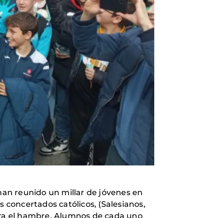
 han reunido un millar de jóvenes en
s concertados católicos, (Salesianos,
ntra el hambre. Alumnos de cada uno