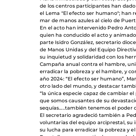
de los centros participantes han da
el Lema "El efecto ser humano"; han 
mar de manos azules al cielo de Puert
En el acto han intervenido Pedro Anton
quien ha conducido el acto y animado 
parte Isidro González, secretario dio
de Manos Unidas y del Equipo Directivo
su inquietud y solidaridad con los h
Campaña anual contra el hambre, uni
erradicar la pobreza y el hambre, y c
año 2024: “El efecto ser humano”, Man
otro lado del mundo, y destacar tamb
“la única especie capaz de cambiar el 
que somos causantes de su devastación
sequías…..también tenemos el poder d
El secretario agradeció también a Ped
voluntarias del equipo arciprestal, su
su lucha para erradicar la pobreza y