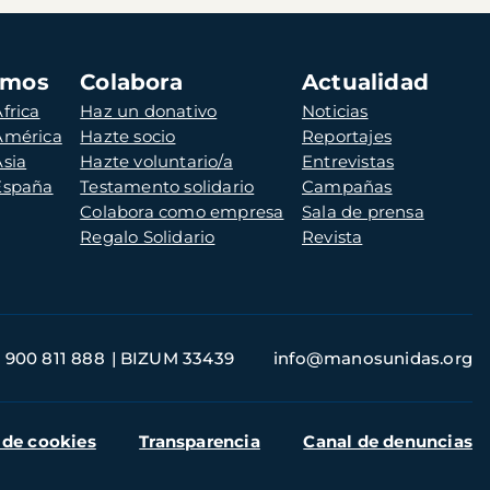
amos
Colabora
Actualidad
frica
Haz un donativo
Noticias
 América
Hazte socio
Reportajes
Asia
Hazte voluntario/a
Entrevistas
 España
Testamento solidario
Campañas
Colabora como empresa
Sala de prensa
Regalo Solidario
Revista
900 811 888
BIZUM 33439
info@manosunidas.org
 de cookies
Transparencia
Canal de denuncias