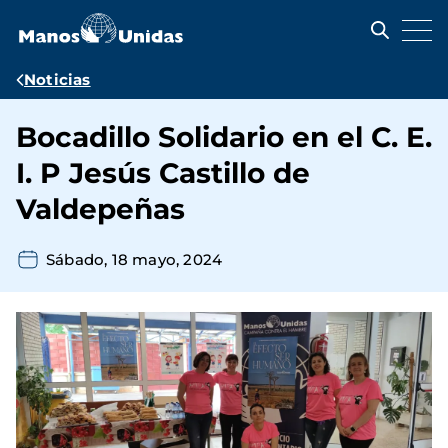
Pasar
al
contenido
principal
Ruta
Noticias
de
Bocadillo Solidario en el C. E.
navegación
I. P Jesús Castillo de
Valdepeñas
Sábado, 18 mayo, 2024