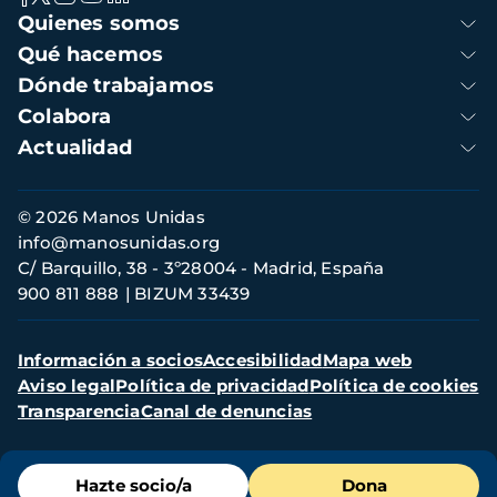
Navegación
Quienes somos
principal
Qué hacemos
Dónde trabajamos
Colabora
Actualidad
Información
© 2026 Manos Unidas
de
info@manosunidas.org
contacto
C/ Barquillo, 38 - 3º28004 - Madrid, España
900 811 888
BIZUM 33439
Menú
Información a socios
Accesibilidad
Mapa web
secundario
Aviso legal
Política de privacidad
Política de cookies
Transparencia
Canal de denuncias
Menú
Hazte socio/a
Dona
de