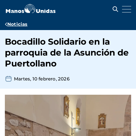
Pasar
al
contenido
principal
Ruta
Noticias
de
Bocadillo Solidario en la
navegación
parroquia de la Asunción de
Puertollano
Martes, 10 febrero, 2026