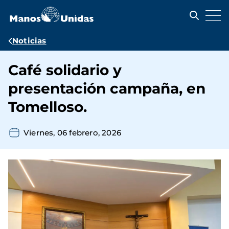
Pasar
al
contenido
principal
Ruta
Noticias
de
Café solidario y
navegación
presentación campaña, en
Tomelloso.
Viernes, 06 febrero, 2026