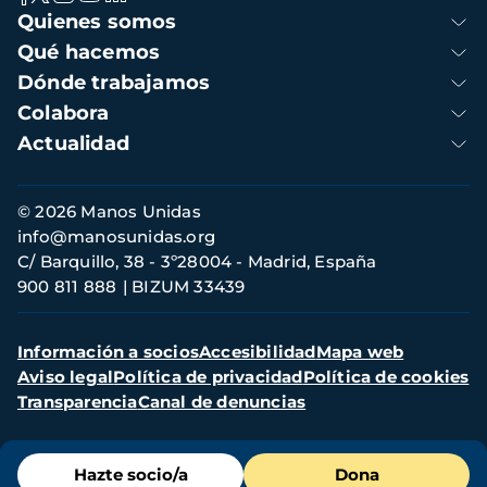
Navegación
Quienes somos
principal
Qué hacemos
Dónde trabajamos
Colabora
Actualidad
Información
© 2026 Manos Unidas
de
info@manosunidas.org
contacto
C/ Barquillo, 38 - 3º28004 - Madrid, España
900 811 888
BIZUM 33439
Menú
Información a socios
Accesibilidad
Mapa web
secundario
Aviso legal
Política de privacidad
Política de cookies
Transparencia
Canal de denuncias
Menú
Hazte socio/a
Dona
de