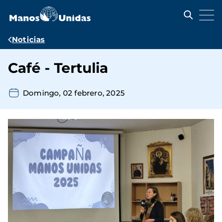
Pasar
al
contenido
principal
Ruta
Noticias
de
Café - Tertulia
navegación
Domingo, 02 febrero, 2025