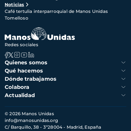
Noticias
de
Café tertulia interparroquial de Manos Unidas
navegación
Tomelloso
Redes sociales
Navegación
Quienes somos
principal
Qué hacemos
Dónde trabajamos
Colabora
Actualidad
Información
© 2026 Manos Unidas
de
info@manosunidas.org
contacto
C/ Barquillo, 38 - 3º28004 - Madrid, España