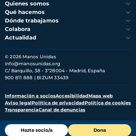
Navegación
Quienes somos
principal
Qué hacemos
Dónde trabajamos
Colabora
Actualidad
Información
© 2026 Manos Unidas
de
info@manosunidas.org
contacto
C/ Barquillo, 38 - 3º28004 - Madrid, España
900 811 888
BIZUM 33439
Menú
Información a socios
Accesibilidad
Mapa web
secundario
Aviso legal
Política de privacidad
Política de cookies
Transparencia
Canal de denuncias
Menú
Hazte socio/a
Dona
de