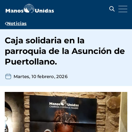
Pasar
al
contenido
principal
Ruta
Noticias
de
Caja solidaria en la
navegación
parroquia de la Asunción de
Puertollano.
Martes, 10 febrero, 2026