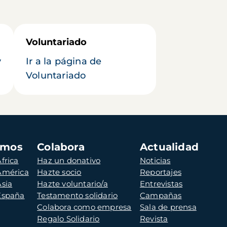
Voluntariado
y
Ir a la página de
Voluntariado
amos
Colabora
Actualidad
frica
Haz un donativo
Noticias
 América
Hazte socio
Reportajes
Asia
Hazte voluntario/a
Entrevistas
 España
Testamento solidario
Campañas
Colabora como empresa
Sala de prensa
Regalo Solidario
Revista