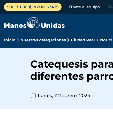
Pasar
Menú
900 811 888
BIZUM 33439
Únete al equipo
D
al
principal
contenido
principal
Ruta
Inicio
Nuestras delegaciones
Ciudad Real
Notici
de
navegación
Catequesis para
diferentes par
Lunes, 12 febrero, 2024