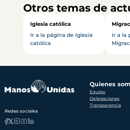
Otros temas de act
Iglesia católica
Migrac
Ir a la página de Iglesia
Ir a la
católica
Migrac
Navegación
Quienes so
principal
Equipo
Delegaciones
Transparencia
Redes sociales