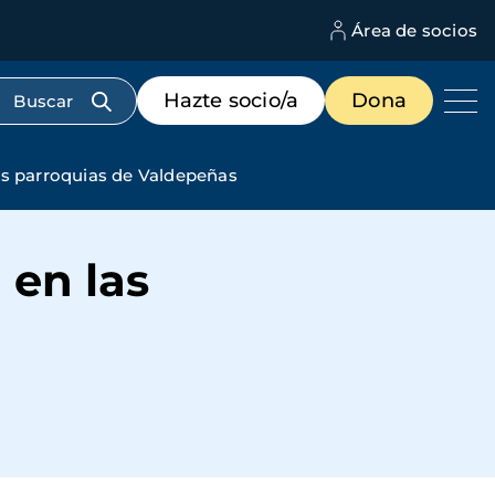
Área de socios
M
d
c
Menú
Hazte socio/a
Dona
d
de
us
destacados
cabecera
es parroquias de Valdepeñas
 en las