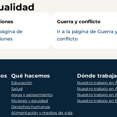
ualidad
iones
Guerra y conflicto
 página de
Ir a la página de Guerra 
iones
conflicto
mos
Qué hacemos
Dónde trabaj
Educación
Nuestro trabajo en Á
Salud
Nuestro trabajo en
Agua y saneamiento
Nuestro trabajo en 
Mujeres y equidad
Nuestro trabajo en
Derechos humanos
Alimentación y medios de vida