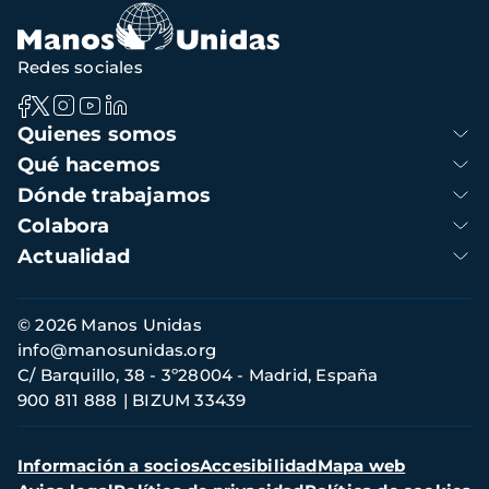
navegación
Redes sociales
Navegación
Quienes somos
principal
Qué hacemos
Dónde trabajamos
Colabora
Actualidad
Información
© 2026 Manos Unidas
de
info@manosunidas.org
contacto
C/ Barquillo, 38 - 3º28004 - Madrid, España
900 811 888
BIZUM 33439
Menú
Información a socios
Accesibilidad
Mapa web
secundario