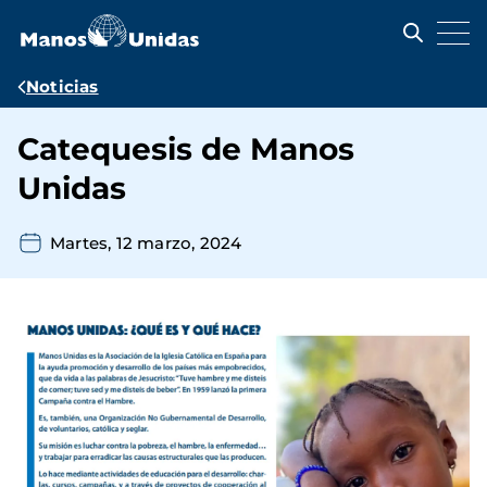
Pasar
al
contenido
principal
Ruta
Noticias
de
Catequesis de Manos
navegación
Unidas
Martes, 12 marzo, 2024